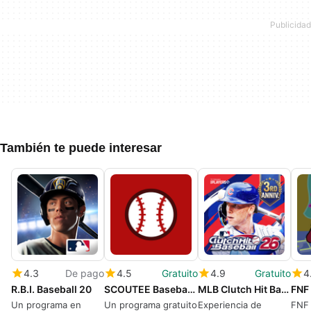
También te puede interesar
4.3
De pago
4.5
Gratuito
4.9
Gratuito
4
R.B.I. Baseball 20
SCOUTEE Baseball Radar Gun
MLB Clutch Hit Baseball 2023
Un programa en
Un programa gratuito
Experiencia de
FNF 