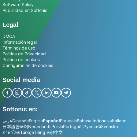
Software Policy
Publicidad en Softonic
Legal
DMCA
Información legal
Términos de uso
Política de Privacidad
Política de cookies
Configuración de cookies
Social media
Softonic en:
عربي
Deutsch
English
Español
Français
Bahasa Indonesia
Italiano
日本語
한국어
Nederlands
Polski
Português
Русский
Svenska
ภาษาไทย
Türkçe
Tiếng Việt
中文