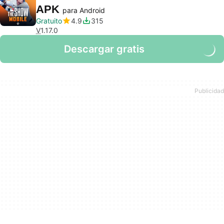
APK
para Android
Gratuito
4.9
315
V
1.17.0
Descargar gratis