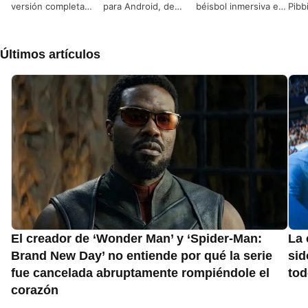
versión completa
para Android, de
béisbol inmersiva en
Pibb
para Android, de
Scoutee Ltd.
Android
y Di
MLB Advanced
Media L.P.
Últimos artículos
El creador de ‘Wonder Man’ y ‘Spider-Man:
La 
Brand New Day’ no entiende por qué la serie
sid
fue cancelada abruptamente rompiéndole el
to
corazón